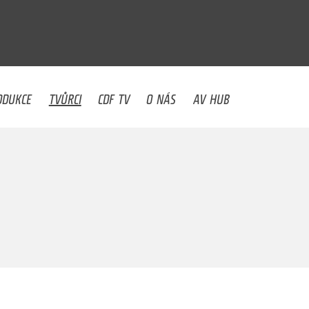
U
ODUKCE
TVŮRCI
CDF TV
O NÁS
AV HUB