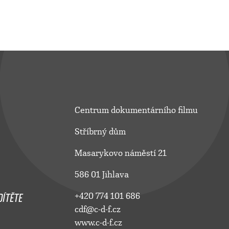
Centrum dokumentárního filmu
Stříbrný dům
Masarykovo náměstí 21
586 01 Jihlava
ÍTĚTE
+420 774 101 686
cdf@c-d-f.cz
www.c-d-f.cz