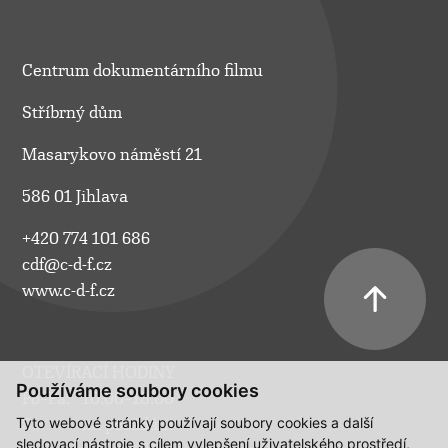
Centrum dokumentárního filmu
Stříbrný dům
Masarykovo náměstí 21
586 01 Jihlava
+420 774 101 686
cdf@c-d-f.cz
www.c-d-f.cz
OTEVÍRACÍ HODINY
Používáme soubory cookies
Po–Pá:
10.00–18.00
Tyto webové stránky používají soubory cookies a další
So:
na požádání
sledovací nástroje s cílem vylepšení uživatelského prostředí,