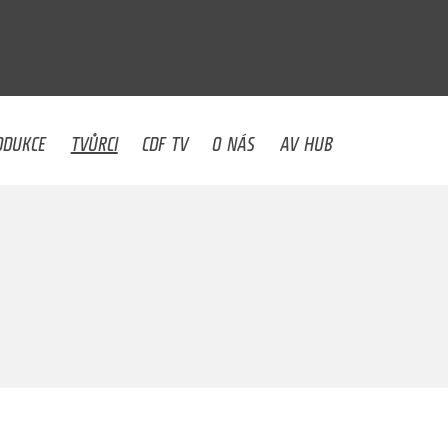
U
ODUKCE
TVŮRCI
CDF TV
O NÁS
AV HUB