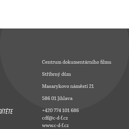
Centrum dokumentárního filmu
Stříbrný dům
Masarykovo náměstí 21
586 01 Jihlava
ÍTĚTE
+420 774 101 686
cdf@c-d-f.cz
www.c-d-f.cz