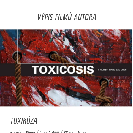
VÝPIS FILMŮ AUTORA
TOXIKÓZA
Baochun Wang / Čína / 2009 / 88 min. 0 sec.