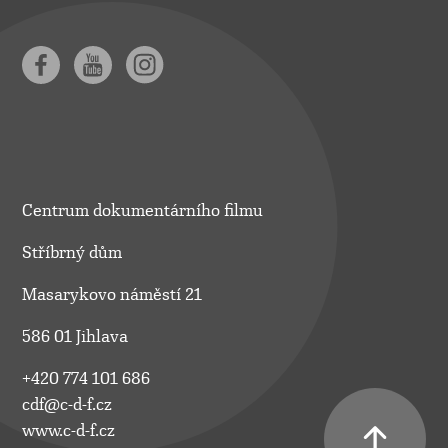
Centrum dokumentárního filmu
Stříbrný dům
Masarykovo náměstí 21
586 01 Jihlava
+420 774 101 686
cdf@c-d-f.cz
www.c-d-f.cz