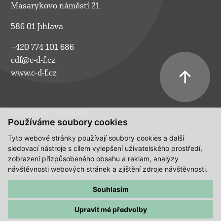
Masarykovo náměstí 21
586 01 Jihlava
+420 774 101 686
cdf@c-d-f.cz
www.c-d-f.cz
OTEVÍRACÍ HODINY
Používáme soubory cookies
Po–Pá:
10.00–18.00
Tyto webové stránky používají soubory cookies a další
So:
na požádání
sledovací nástroje s cílem vylepšení uživatelského prostředí,
Ne:
na požádání
zobrazení přizpůsobeného obsahu a reklam, analýzy
návštěvnosti webových stránek a zjištění zdroje návštěvnosti.
Polední pauza ve všední dny a v sobotu 13:00 - 14:00.
Souhlasím
Upravit mé předvolby