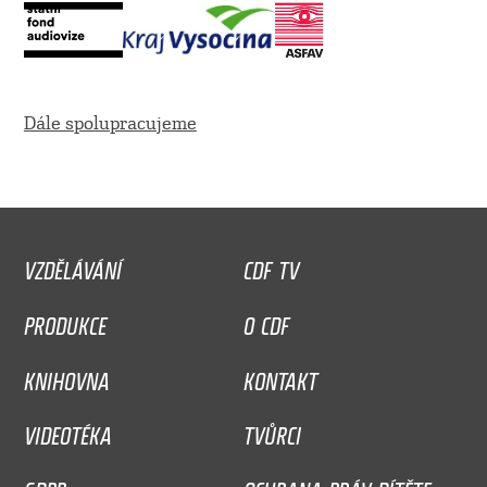
Dále spolupracujeme
VZDĚLÁVÁNÍ
CDF TV
PRODUKCE
O CDF
KNIHOVNA
KONTAKT
VIDEOTÉKA
TVŮRCI
GDPR
OCHRANA PRÁV DÍTĚTE