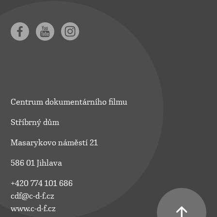
Centrum dokumentárního filmu
Stříbrný dům
Masarykovo náměstí 21
586 01 Jihlava
+420 774 101 686
cdf@c-d-f.cz
www.c-d-f.cz