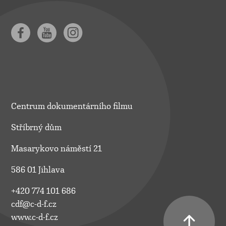
Centrum dokumentárního filmu
Stříbrný dům
Masarykovo náměstí 21
586 01 Jihlava
+420 774 101 686
cdf@c-d-f.cz
www.c-d-f.cz