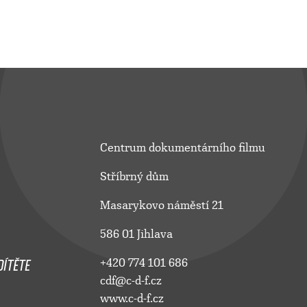
Centrum dokumentárního filmu
Stříbrný dům
Masarykovo náměstí 21
586 01 Jihlava
ÍTĚTE
+420 774 101 686
cdf@c-d-f.cz
www.c-d-f.cz