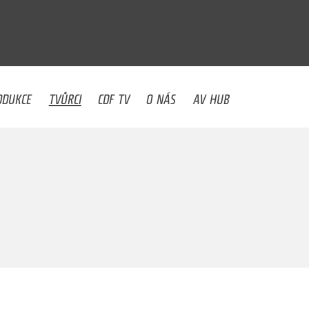
U
ODUKCE
TVŮRCI
CDF TV
O NÁS
AV HUB