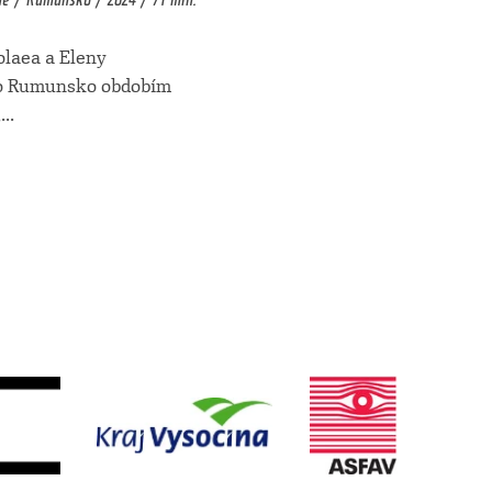
olaea a Eleny
ro Rumunsko obdobím
,
...