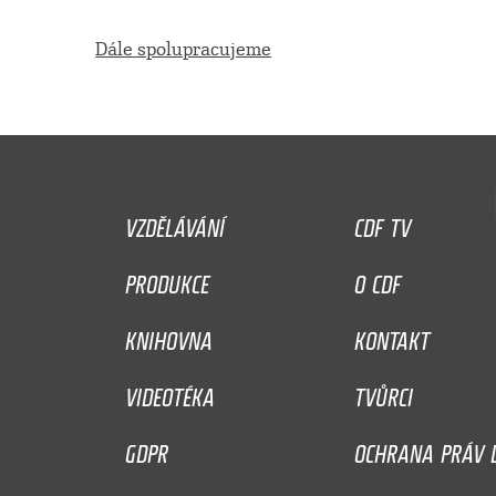
Dále spolupracujeme
VZDĚLÁVÁNÍ
CDF TV
PRODUKCE
O CDF
KNIHOVNA
KONTAKT
VIDEOTÉKA
TVŮRCI
GDPR
OCHRANA PRÁV D