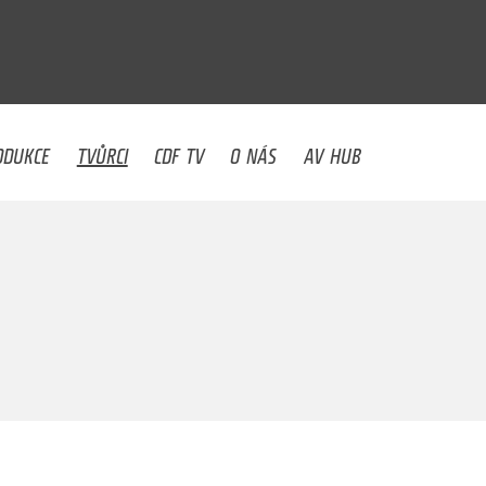
U
ODUKCE
TVŮRCI
CDF TV
O NÁS
AV HUB