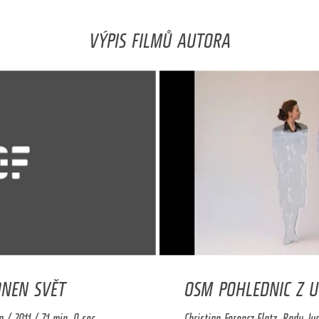
VÝPIS FILMŮ AUTORA
ONEN SVĚT
OSM POHLEDNIC Z U
/ 2011 / 71 min. 0 sec.
Christian Ferencz-Flatz, Radu J