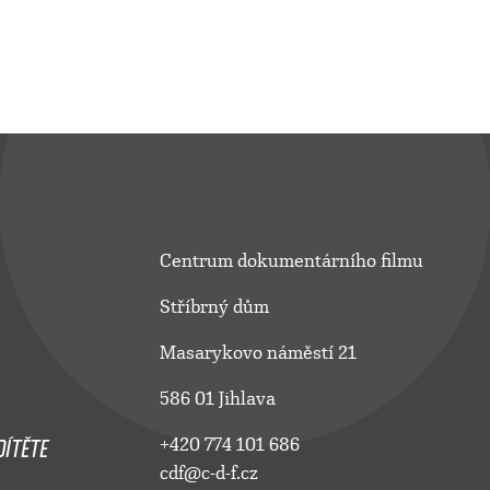
Centrum dokumentárního filmu
Stříbrný dům
Masarykovo náměstí 21
586 01 Jihlava
ÍTĚTE
+420 774 101 686
cdf@c-d-f.cz