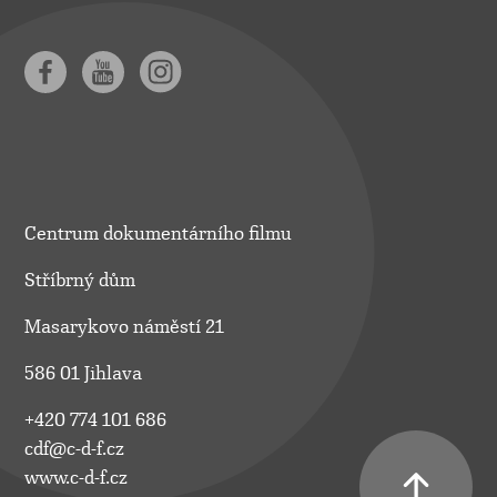
Centrum dokumentárního filmu
Stříbrný dům
Masarykovo náměstí 21
586 01 Jihlava
+420 774 101 686
cdf@c-d-f.cz
www.c-d-f.cz