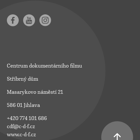
Centrum dokumentárního filmu
Stříbrný dům
Masarykovo náměstí 21
586 01 Jihlava
+420 774 101 686
cdf@c-d-f.cz
www.c-d-f.cz