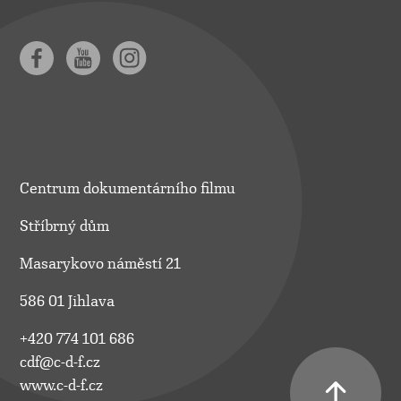
Centrum dokumentárního filmu
Stříbrný dům
Masarykovo náměstí 21
586 01 Jihlava
+420 774 101 686
cdf@c-d-f.cz
www.c-d-f.cz