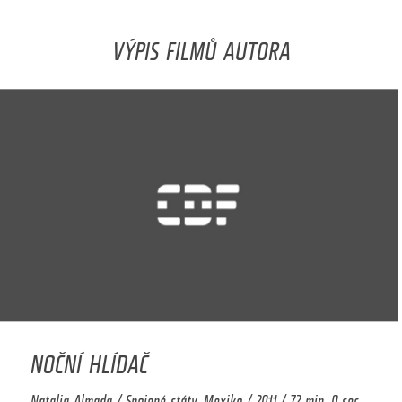
VÝPIS FILMŮ AUTORA
NOČNÍ HLÍDAČ
Natalia Almada / Spojené státy, Mexiko / 2011 / 72 min. 0 sec.