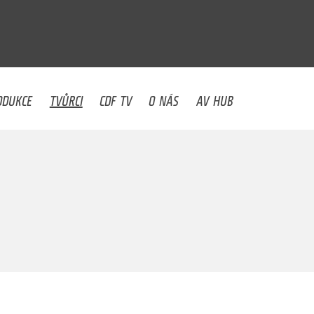
U
ODUKCE
TVŮRCI
CDF TV
O NÁS
AV HUB