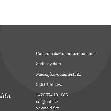
Centrum dokumentárního filmu
Stříbrný dům
Masarykovo náměstí 21
586 01 Jihlava
ÍTĚTE
+420 774 101 686
cdf@c-d-f.cz
www.c-d-f.cz