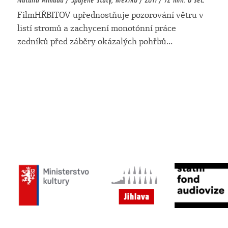
FilmHŘBITOV upřednostňuje pozorování větru v
listí stromů a zachycení monotónní práce
zedníků před záběry okázalých pohřbů
...