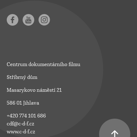
Centrum dokumentárního filmu
Stříbrný dům
Masarykovo náměstí 21
586 01 Jihlava
+420 774 101 686
cdf@c-d-f.cz
www.c-d-f.cz