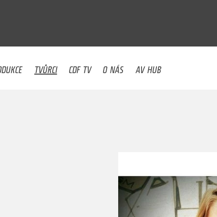
U
ODUKCE
TVŮRCI
CDF TV
O NÁS
AV HUB