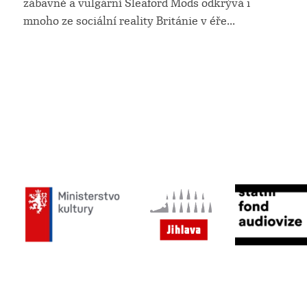
zábavné a vulgární Sleaford Mods odkrývá i
mnoho ze sociální reality Británie v éře
...