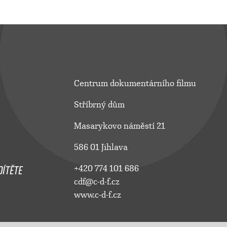
Centrum dokumentárního filmu
Stříbrný dům
Masarykovo náměstí 21
586 01 Jihlava
ÍTĚTE
+420 774 101 686
cdf@c-d-f.cz
www.c-d-f.cz