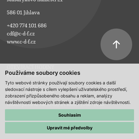
586 01 Jihlava
+420 774 101 686
cdf@c-d-f.cz
www.c-d-f.cz
OTEVÍRACÍ HODINY
Používáme soubory cookies
Po–Pá:
10.00–18.00
Tyto webové stránky používají soubory cookies a další
So:
na požádání
sledovací nástroje s cílem vylepšení uživatelského prostředí,
Ne:
na požádání
zobrazení přizpůsobeného obsahu a reklam, analýzy
návštěvnosti webových stránek a zjištění zdroje návštěvnosti.
Polední pauza ve všední dny a v sobotu 13:00 - 14:00.
Souhlasím
Upravit mé předvolby