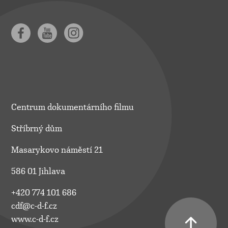
Centrum dokumentárního filmu
Stříbrný dům
Masarykovo náměstí 21
586 01 Jihlava
+420 774 101 686
cdf@c-d-f.cz
www.c-d-f.cz