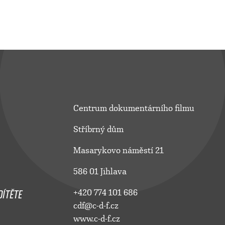
Centrum dokumentárního filmu
Stříbrný dům
Masarykovo náměstí 21
586 01 Jihlava
ÍTĚTE
+420 774 101 686
cdf@c-d-f.cz
www.c-d-f.cz