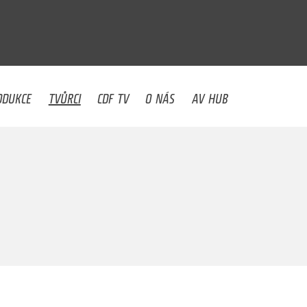
U
ODUKCE
TVŮRCI
CDF TV
O NÁS
AV HUB