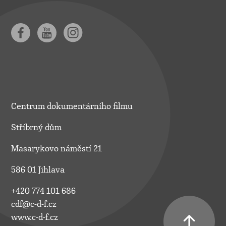
Centrum dokumentárního filmu
Stříbrný dům
Masarykovo náměstí 21
586 01 Jihlava
+420 774 101 686
cdf@c-d-f.cz
www.c-d-f.cz