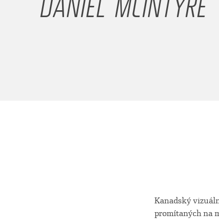
DANIEL MCINTYRE
Kanadský vizuáln
promítaných na mn