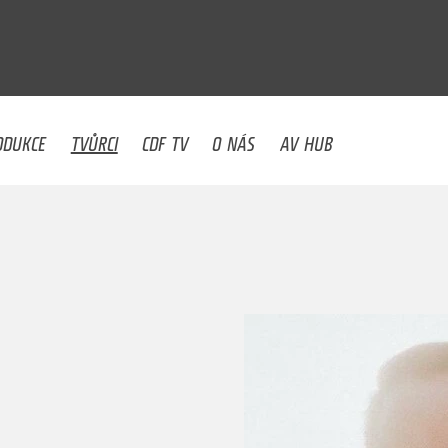
U
ODUKCE
TVŮRCI
CDF TV
O NÁS
AV HUB