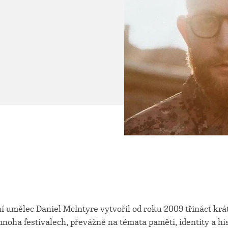
í umělec Daniel McIntyre vytvořil od roku 2009 třináct krá
oha festivalech, převážně na témata paměti, identity a hist