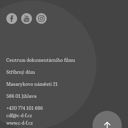
Centrum dokumentárního filmu
Stříbrný dům
Masarykovo náměstí 21
586 01 Jihlava
+420 774 101 686
cdf@c-d-f.cz
www.c-d-f.cz