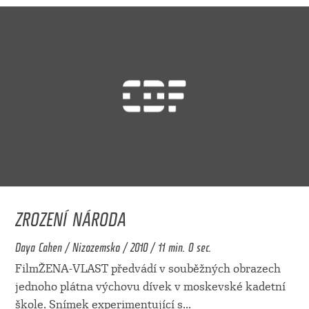
ZROZENÍ NÁRODA
Daya Cahen / Nizozemsko / 2010 / 11 min. 0 sec.
FilmŽENA-VLAST předvádí v souběžných obrazech
jednoho plátna výchovu dívek v moskevské kadetní
škole. Snímek experimentující s
...