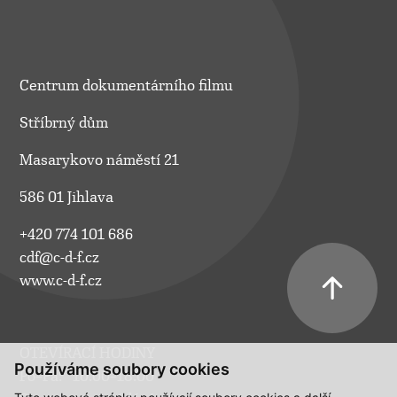
Centrum dokumentárního filmu
Stříbrný dům
Masarykovo náměstí 21
586 01 Jihlava
+420 774 101 686
cdf@c-d-f.cz
www.c-d-f.cz
OTEVÍRACÍ HODINY
Používáme soubory cookies
Po–Pá:
10.00–18.00