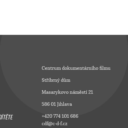
Centrum dokumentárního filmu
Stříbrný dům
Masarykovo náměstí 21
586 01 Jihlava
ÍTĚTE
+420 774 101 686
cdf@c-d-f.cz