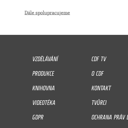
Dále spolupracujeme
VZDĚLÁVÁNÍ
CDF TV
PRODUKCE
O CDF
KNIHOVNA
KONTAKT
VIDEOTÉKA
TVŮRCI
GDPR
OCHRANA PRÁV D