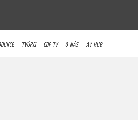
U
ODUKCE
TVŮRCI
CDF TV
O NÁS
AV HUB