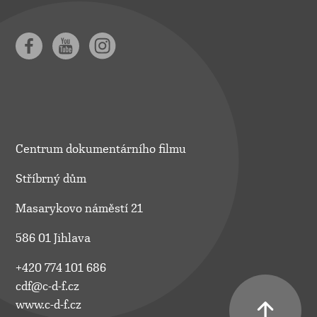
Centrum dokumentárního filmu
Stříbrný dům
Masarykovo náměstí 21
586 01 Jihlava
+420 774 101 686
cdf@c-d-f.cz
www.c-d-f.cz