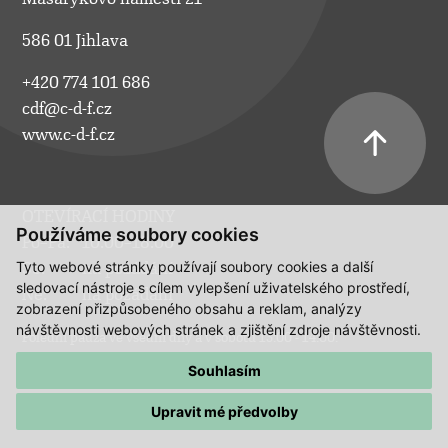
586 01 Jihlava
+420 774 101 686
cdf@c-d-f.cz
www.c-d-f.cz
OTEVÍRACÍ HODINY
Používáme soubory cookies
Po–Pá:
10.00–18.00
Tyto webové stránky používají soubory cookies a další
So:
na požádání
sledovací nástroje s cílem vylepšení uživatelského prostředí,
Ne:
na požádání
zobrazení přizpůsobeného obsahu a reklam, analýzy
návštěvnosti webových stránek a zjištění zdroje návštěvnosti.
Polední pauza ve všední dny a v sobotu 13:00 - 14:00.
Souhlasím
Upravit mé předvolby