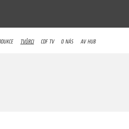
U
ODUKCE
TVŮRCI
CDF TV
O NÁS
AV HUB