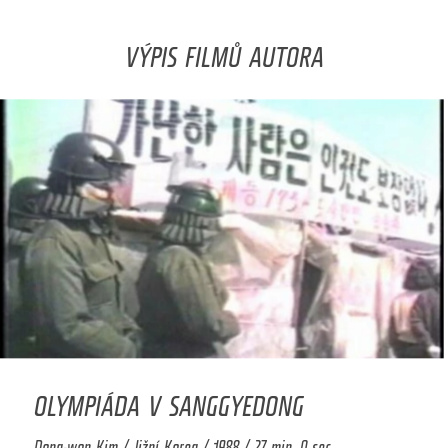
VÝPIS FILMŮ AUTORA
OLYMPIÁDA V SANGGYEDONG
Dong-won Kim / Jižní Korea / 1988 / 27 min. 0 sec.