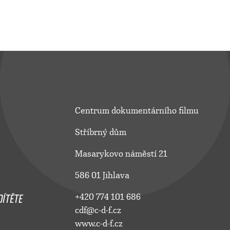
Centrum dokumentárního filmu
Stříbrný dům
Masarykovo náměstí 21
586 01 Jihlava
ÍTĚTE
+420 774 101 686
cdf@c-d-f.cz
www.c-d-f.cz