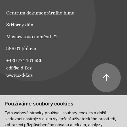
Centrum dokumentárního filmu
Stříbrný dům
Masarykovo náměstí 21
586 01 Jihlava
+420 774 101 686
cdf@c-d-f.cz
www.c-d-f.cz
OTEVÍRACÍ HODINY
Používáme soubory cookies
Po–Pá:
10.00–18.00
Tyto webové stránky používají soubory cookies a další
So:
na požádání
sledovací nástroje s cílem vylepšení uživatelského prostředí,
Ne:
na požádání
zobrazení přizpůsobeného obsahu a reklam, analýzy