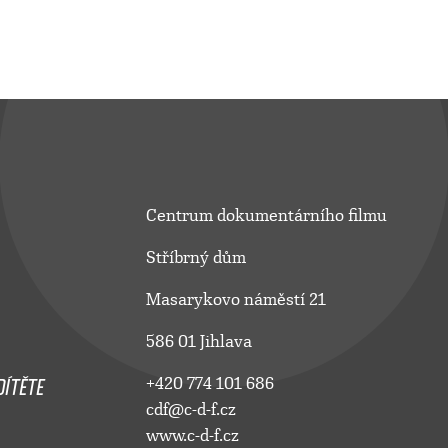
Centrum dokumentárního filmu
Stříbrný dům
Masarykovo náměstí 21
586 01 Jihlava
ÍTĚTE
+420 774 101 686
cdf@c-d-f.cz
www.c-d-f.cz