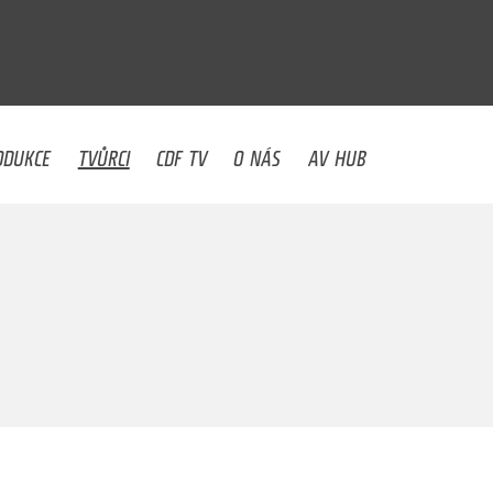
U
ODUKCE
TVŮRCI
CDF TV
O NÁS
AV HUB