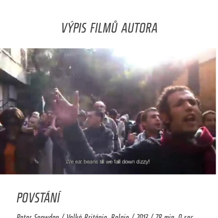
VÝPIS FILMŮ AUTORA
POVSTÁNÍ
Peter Snowdon / Velká Británie, Belgie / 2013 / 78 min. 0 sec.