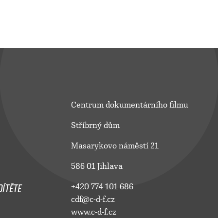
Centrum dokumentárního filmu
Stříbrný dům
Masarykovo náměstí 21
586 01 Jihlava
ÍTĚTE
+420 774 101 686
cdf@c-d-f.cz
www.c-d-f.cz