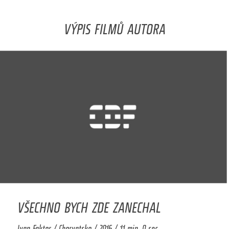
VÝPIS FILMŮ AUTORA
VŠECHNO BYCH ZDE ZANECHAL
Ivan Faktor / Chorvatsko / 2016 / 11 min. 0 sec.