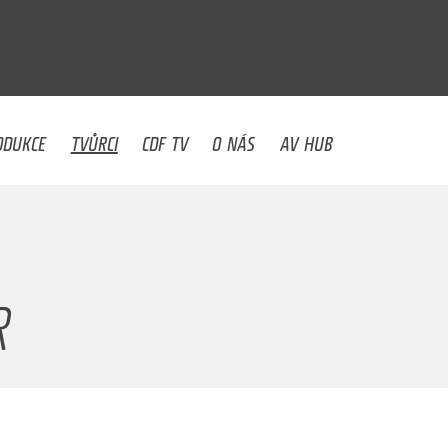
U
ODUKCE
TVŮRCI
CDF TV
O NÁS
AV HUB
R