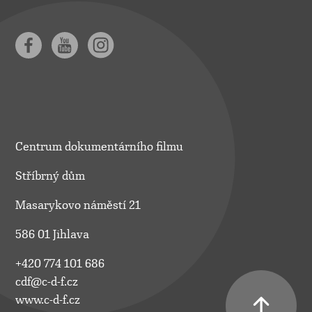
Centrum dokumentárního filmu
Stříbrný dům
Masarykovo náměstí 21
586 01 Jihlava
+420 774 101 686
cdf@c-d-f.cz
www.c-d-f.cz