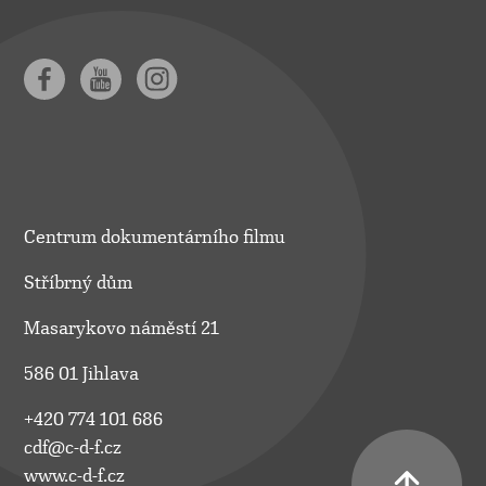
Centrum dokumentárního filmu
Stříbrný dům
Masarykovo náměstí 21
586 01 Jihlava
+420 774 101 686
cdf@c-d-f.cz
www.c-d-f.cz