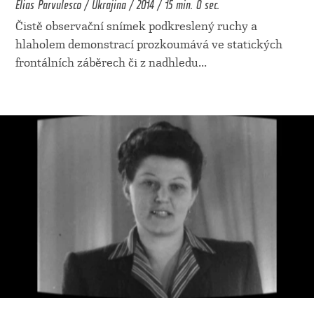
Elias Parvulesco / Ukrajina / 2014 / 15 min. 0 sec.
Čistě observační snímek podkreslený ruchy a
hlaholem demonstrací prozkoumává ve statických
frontálních záběrech či z nadhledu
...