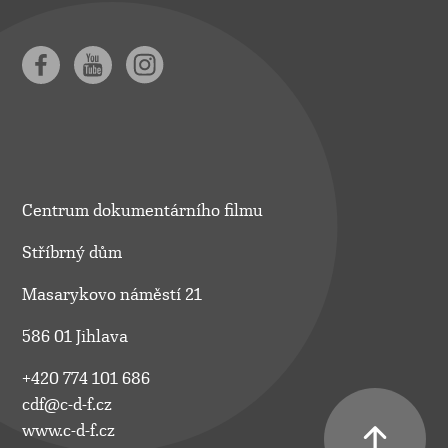
Centrum dokumentárního filmu
Stříbrný dům
Masarykovo náměstí 21
586 01 Jihlava
+420 774 101 686
cdf@c-d-f.cz
www.c-d-f.cz