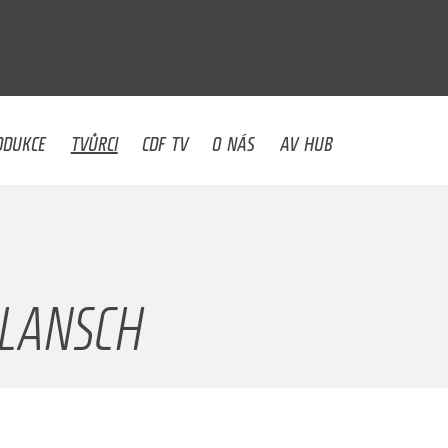
U
ODUKCE
TVŮRCI
CDF TV
O NÁS
AV HUB
 LANSCH