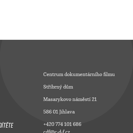
Centrum dokumentárního filmu
Stříbrný dům
Masarykovo náměstí 21
586 01 Jihlava
ÍTĚTE
+420 774 101 686
cdf@c-d-f.cz