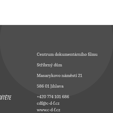
Centrum dokumentárního filmu
Stříbrný dům
Masarykovo náměstí 21
586 01 Jihlava
ÍTĚTE
+420 774 101 686
cdf@c-d-f.cz
www.c-d-f.cz