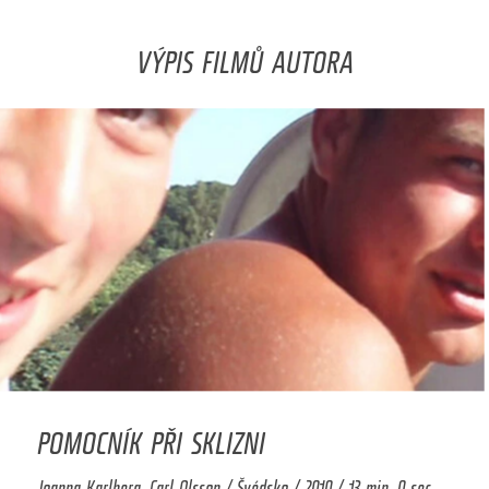
VÝPIS FILMŮ AUTORA
POMOCNÍK PŘI SKLIZNI
Joanna Karlberg, Carl Olsson / Švédsko / 2010 / 13 min. 0 sec.