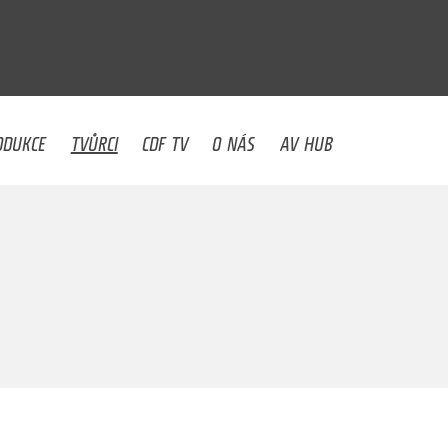
U
ODUKCE
TVŮRCI
CDF TV
O NÁS
AV HUB