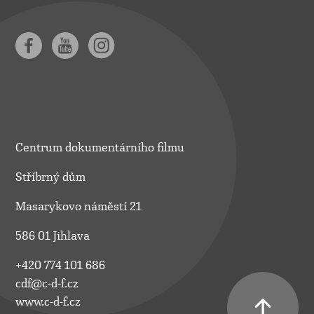
Centrum dokumentárního filmu
Stříbrný dům
Masarykovo náměstí 21
586 01 Jihlava
+420 774 101 686
cdf@c-d-f.cz
www.c-d-f.cz