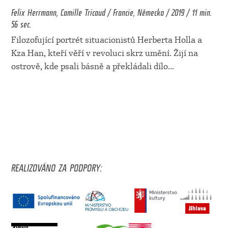
Felix Herrmann, Camille Tricaud / Francie, Německo / 2019 / 11 min.
56 sec.
Filozofující portrét situacionistů Herberta Holla a
Kza Han, kteří věří v revoluci skrz umění. Žijí na
ostrově, kde psali básně a překládali dílo
...
REALIZOVÁNO ZA PODPORY: