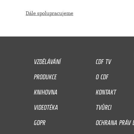
Dále spolupracujeme
VZDĚLÁVÁNÍ
CDF TV
PRODUKCE
O CDF
KNIHOVNA
KONTAKT
VIDEOTÉKA
TVŮRCI
GDPR
OCHRANA PRÁV D