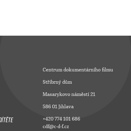
Centrum dokumentárního filmu
Stříbrný dům
Masarykovo náměstí 21
586 01 Jihlava
ÍTĚTE
+420 774 101 686
cdf@c-d-f.cz