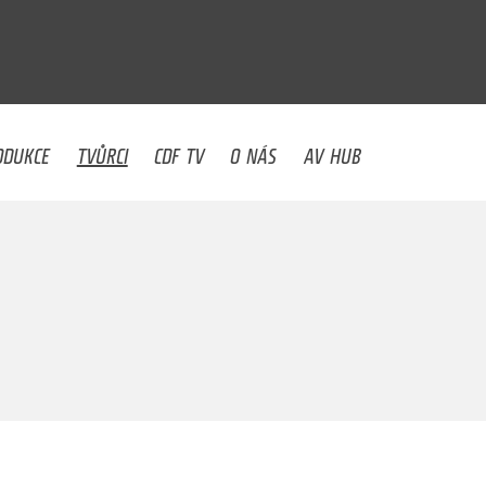
U
ODUKCE
TVŮRCI
CDF TV
O NÁS
AV HUB