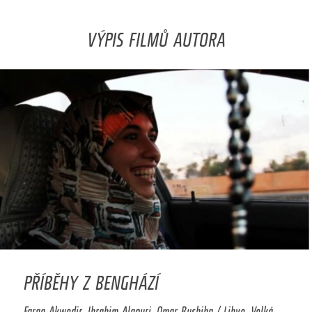
VÝPIS FILMŮ AUTORA
PŘÍBĚHY Z BENGHÁZÍ
Farag Akwedir, Ibrahim Algouri, Omar Bushiha / Libye, Velká