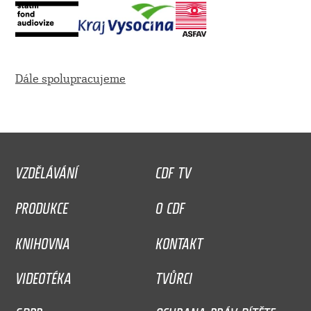
Dále spolupracujeme
VZDĚLÁVÁNÍ
CDF TV
PRODUKCE
O CDF
KNIHOVNA
KONTAKT
VIDEOTÉKA
TVŮRCI
GDPR
OCHRANA PRÁV DÍTĚTE