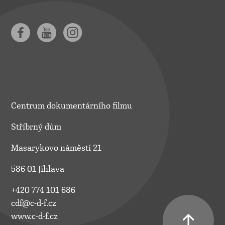
Centrum dokumentárního filmu
Stříbrný dům
Masarykovo náměstí 21
586 01 Jihlava
+420 774 101 686
cdf@c-d-f.cz
www.c-d-f.cz