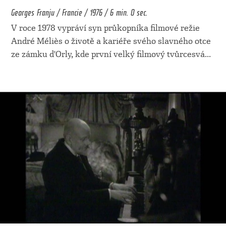
Georges Franju / Francie / 1976 / 6 min. 0 sec.
V roce 1978 vypráví syn průkopníka filmové režie
André Méliès o životě a kariéře svého slavného otce
ze zámku d'Orly, kde první velký filmový tvůrcesvá
...