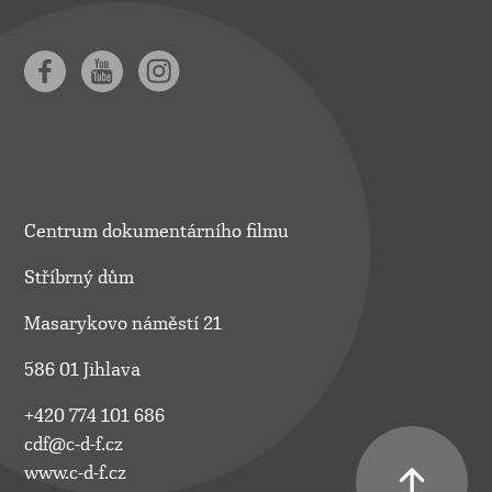
Centrum dokumentárního filmu
Stříbrný dům
Masarykovo náměstí 21
586 01 Jihlava
+420 774 101 686
cdf@c-d-f.cz
www.c-d-f.cz