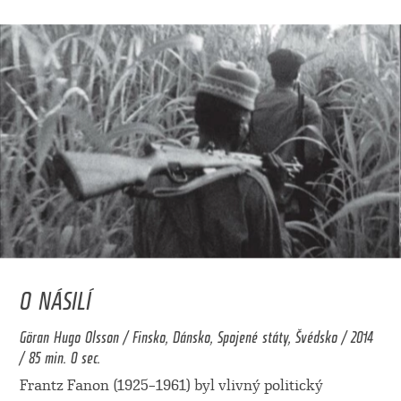
O NÁSILÍ
Göran Hugo Olsson / Finsko, Dánsko, Spojené státy, Švédsko / 2014
/ 85 min. 0 sec.
Frantz Fanon (1925–1961) byl vlivný politický