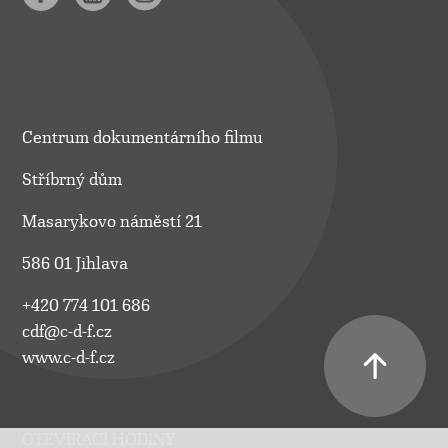
Centrum dokumentárního filmu
Stříbrný dům
Masarykovo náměstí 21
586 01 Jihlava
+420 774 101 686
cdf@c-d-f.cz
www.c-d-f.cz
OTEVÍRACÍ HODINY