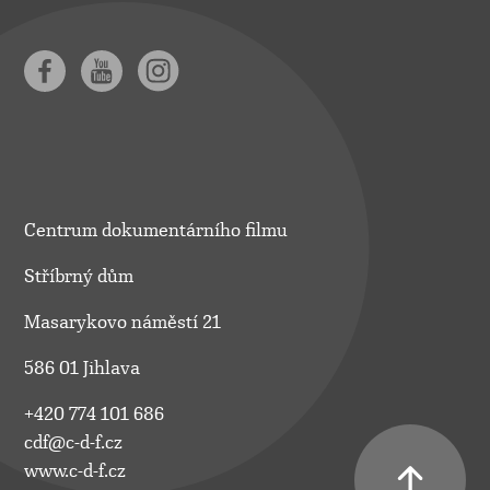
Centrum dokumentárního filmu
Stříbrný dům
Masarykovo náměstí 21
586 01 Jihlava
+420 774 101 686
cdf@c-d-f.cz
www.c-d-f.cz