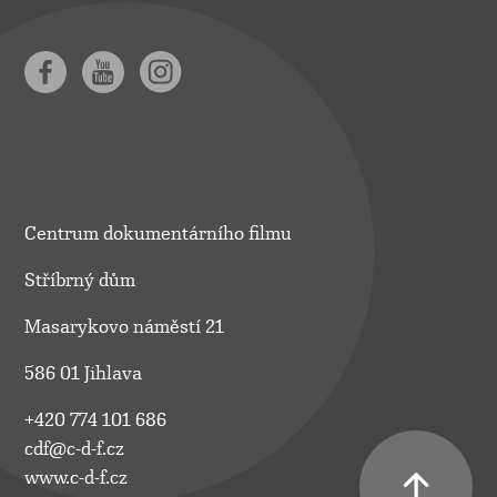
Centrum dokumentárního filmu
Stříbrný dům
Masarykovo náměstí 21
586 01 Jihlava
+420 774 101 686
cdf@c-d-f.cz
www.c-d-f.cz