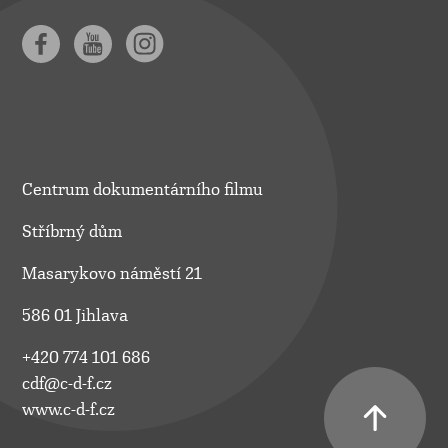
Centrum dokumentárního filmu
Stříbrný dům
Masarykovo náměstí 21
586 01 Jihlava
+420 774 101 686
cdf@c-d-f.cz
www.c-d-f.cz