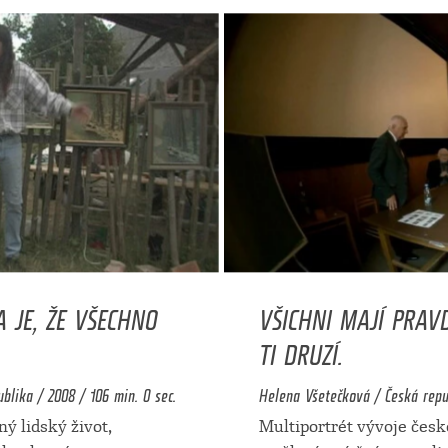
A JE, ŽE VŠECHNO
VŠICHNI MAJÍ PRAV
TI DRUZÍ.
blika / 2008 / 106 min. 0 sec.
Helena Všetečková / Česká repub
ý lidský život,
Multiportrét vývoje čes