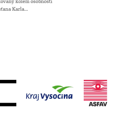
izovaný kolem osobnosti
sťana Karla
...