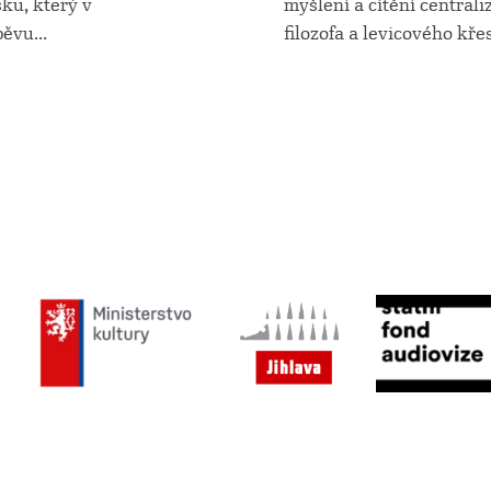
šku, který v
myšlení a cítění central
pěvu
...
filozofa a levicového kře