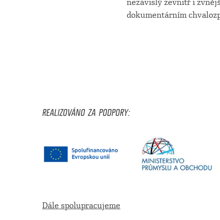
nezávislý zevnitř i zvněj
dokumentárním chvaloz
REALIZOVÁNO ZA PODPORY:
Dále spolupracujeme