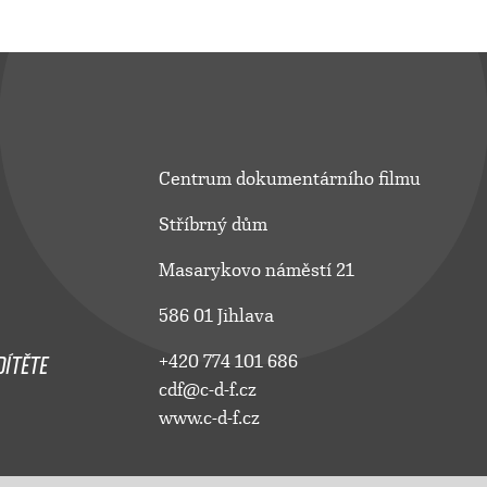
Centrum dokumentárního filmu
Stříbrný dům
Masarykovo náměstí 21
586 01 Jihlava
ÍTĚTE
+420 774 101 686
cdf@c-d-f.cz
www.c-d-f.cz