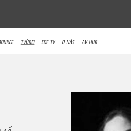
U
ODUKCE
TVŮRCI
CDF TV
O NÁS
AV HUB