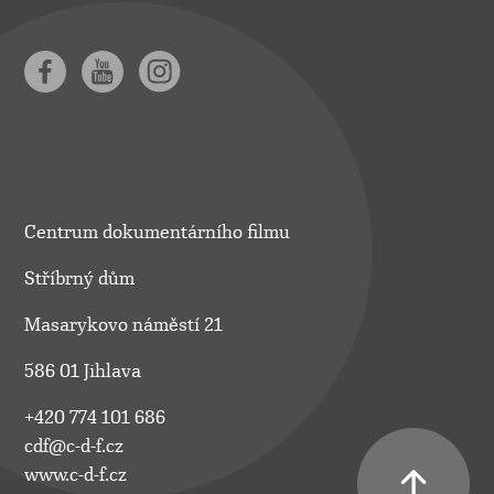
Centrum dokumentárního filmu
Stříbrný dům
Masarykovo náměstí 21
586 01 Jihlava
+420 774 101 686
cdf@c-d-f.cz
www.c-d-f.cz