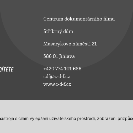
Centrum dokumentárního filmu
Stříbrný dům
Masarykovo náměstí 21
586 01 Jihlava
ÍTĚTE
+420 774 101 686
cdf@c-d-f.cz
www.c-d-f.cz
 nástroje s cílem vylepšení uživatelského prostředí, zobrazení přiz