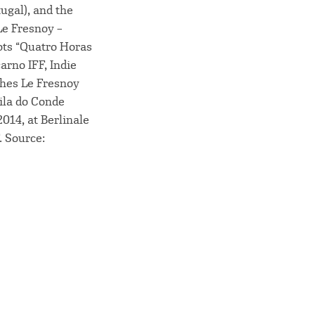
tugal), and the
Le Fresnoy –
ots “Quatro Horas
arno IFF, Indie
ishes Le Fresnoy
Vila do Conde
014, at Berlinale
. Source: