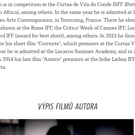
h is in competition at the Curtas de Vila do Conde ISFF (Por
 Africa), among others. In the same year he is admitted at 
des Arts Contemporains, in Tourcoing, France. There he sho
is shown at the Rome IFF, the Critics' Week of Cannes IFF, Loc
ord IFF (award for best short), among others. In 2013 he fin
for his short film “Corrente”, which premiers at the Curtas 
ear he is admitted at the Locarno Summer Academy, and in 2
 2014 his last film “Antero” premiers at the Indie Lisboa IFF
ta.
VÝPIS FILMŮ AUTORA