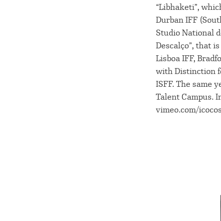
“Libhaketi”, whic
Durban IFF (South
Studio National 
Descalço”, that 
Lisboa IFF, Bradf
with Distinction 
ISFF. The same y
Talent Campus. In
vimeo.com/icocos