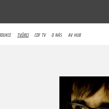
U
ODUKCE
TVŮRCI
CDF TV
O NÁS
AV HUB